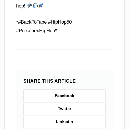
hop!
*#BackToTape #HipHop50
#PorschexHipHop*
SHARE THIS ARTICLE
Facebook
Twitter
LinkedIn