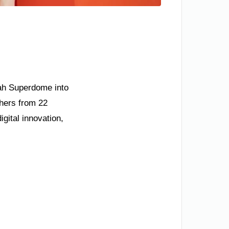
ah Superdome into
shers from 22
gital innovation,