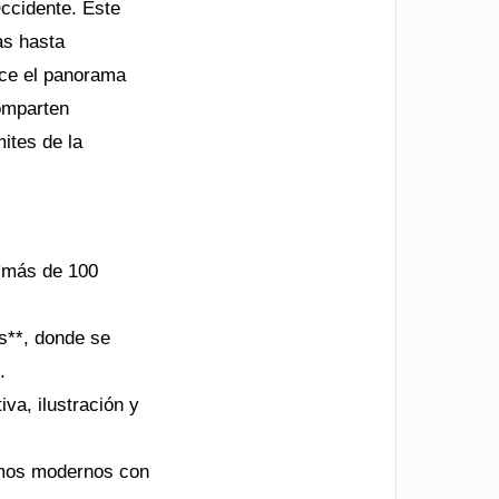
Occidente. Este
as hasta
ece el panorama
comparten
mites de la
**más de 100
es**, donde se
.
iva, ilustración y
itmos modernos con