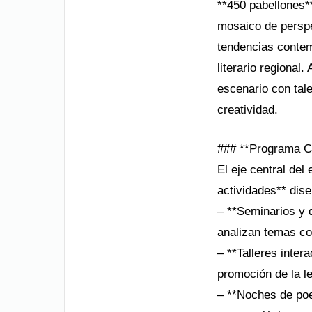
**450 pabellones**
mosaico de perspe
tendencias contem
literario regional
escenario con tale
creatividad.
### **Programa Cul
El eje central del
actividades** dise
– **Seminarios y d
analizan temas com
– **Talleres inter
promoción de la le
– **Noches de poe