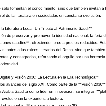
solo fomentan el conocimiento, sino que también invitan a l
 rol de la literatura en sociedades en constante evolución.
a Literatura Local: Un Tributo al Patrimonio Saudí**
sión de preservar y promover la identidad nacional, la feria 
ciones saudíes**, ofreciendo libros a precios reducidos. Esta
visitantes a las raíces literarias del Reino, sino que también
ntes y consagrados, reforzando el orgullo por una herencia 
modernidad.
igital y Visión 2030: La Lectura en la Era Tecnológica**
 los avances del siglo XXI. Como parte de la **Visión 2030**,
 Arabia Saudita como líder en innovación, se integran **pla
 revolucionan la experiencia lectora:
idad aumentada** para explorar libros en 3D.