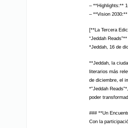
– **Highlights:** 
– **Vision 2030:**
[**La Tercera Edic
“Jeddah Reads”**
*Jeddah, 16 de di
**Jeddah, la ciuda
literarios más rel
de diciembre, el 
*”Jeddah Reads”*,
poder transformado
### **Un Encuentr
Con la participaci