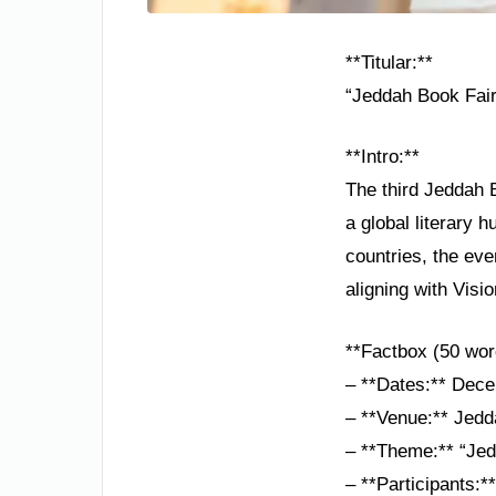
**Titular:**
“Jeddah Book Fair
**Intro:**
The third Jeddah 
a global literary
countries, the eve
aligning with Visi
**Factbox (50 wor
– **Dates:** Dec
– **Venue:** Jed
– **Theme:** “Je
– **Participants:*