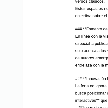
versos clásicos.
Estos espacios no 
colectiva sobre el
### **Fomento de l
En línea con la vi
especial a publica
solo acerca a los 
de autores emerge
entrelaza con la 
### **Innovación D
La feria no ignora
busca posicionar a
interactivas** que
– **Zonas de real