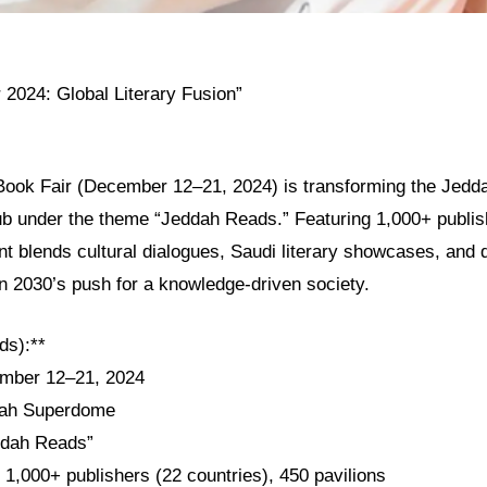
 2024: Global Literary Fusion”
Book Fair (December 12–21, 2024) is transforming the Jedd
 hub under the theme “Jeddah Reads.” Featuring 1,000+ publi
nt blends cultural dialogues, Saudi literary showcases, and di
on 2030’s push for a knowledge-driven society.
ds):**
ember 12–21, 2024
dah Superdome
ddah Reads”
* 1,000+ publishers (22 countries), 450 pavilions