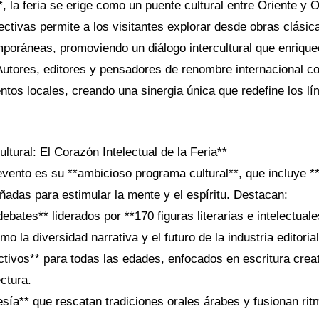
, la feria se erige como un puente cultural entre Oriente y 
ctivas permite a los visitantes explorar desde obras clásic
poráneas, promoviendo un diálogo intercultural que enriqu
. Autores, editores y pensadores de renombre internacional 
ntos locales, creando una sinergia única que redefine los lí
tural: El Corazón Intelectual de la Feria**
 evento es su **ambicioso programa cultural**, que incluye 
ñadas para estimular la mente y el espíritu. Destacan:
ebates** liderados por **170 figuras literarias e intelectual
o la diversidad narrativa y el futuro de la industria editorial
activos** para todas las edades, enfocados en escritura creat
ctura.
sía** que rescatan tradiciones orales árabes y fusionan r