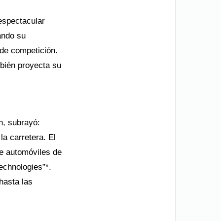
espectacular
ando su
de competición.
mbién proyecta su
n, subrayó:
la carretera. El
de automóviles de
echnologies”*.
 hasta las