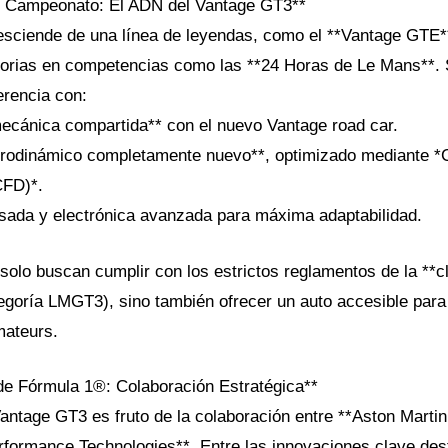
e Campeonato: El ADN del Vantage GT3**
sciende de una línea de leyendas, como el **Vantage GTE**
orias en competencias como las **24 Horas de Le Mans**. 
erencia con:
mecánica compartida** con el nuevo Vantage road car.
erodinámico completamente nuevo**, optimizado mediante *
CFD)*.
sada y electrónica avanzada para máxima adaptabilidad.
solo buscan cumplir con los estrictos reglamentos de la **
tegoría LMGT3), sino también ofrecer un auto accesible para 
mateurs.
de Fórmula 1®: Colaboración Estratégica**
Vantage GT3 es fruto de la colaboración entre **Aston Marti
rformance Technologies**. Entre las innovaciones clave des