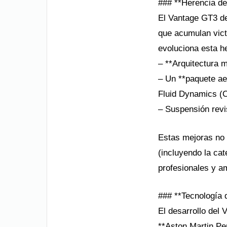
### **Herencia d
El Vantage GT3 de
que acumulan vict
evoluciona esta h
– **Arquitectura 
– Un **paquete a
Fluid Dynamics (
– Suspensión revi
Estas mejoras no 
(incluyendo la ca
profesionales y a
### **Tecnología 
El desarrollo del 
**Aston Martin Pe