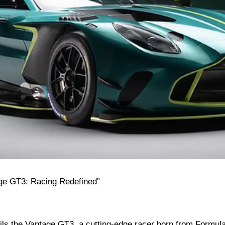
tage GT3: Racing Redefined”
ils the Vantage GT3, a cutting-edge racer born from Formul