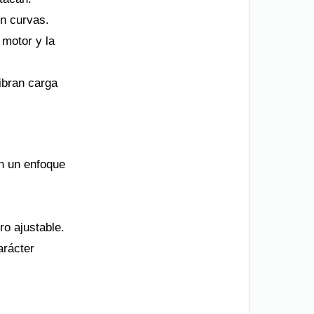
n curvas.
 motor y la
libran carga
on un enfoque
ro ajustable.
arácter