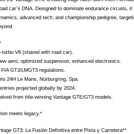
oad car’s DNA. Designed to dominate endurance circuits, i
namics, advanced tech, and championship pedigree, targetin
eyond.
*
-turbo V8 (shared with road car).
ew aero, optimized suspension, enhanced electronics.
* FIA GT3/LMGT3 regulations.
gets 24H Le Mans, Nürburgring, Spa.
ntries projected globally by 2024.
volved from title-winning Vantage GTE/GT3 models.
ion meets legacy.*
tage GT3: La Fusión Definitiva entre Pista y Carretera**