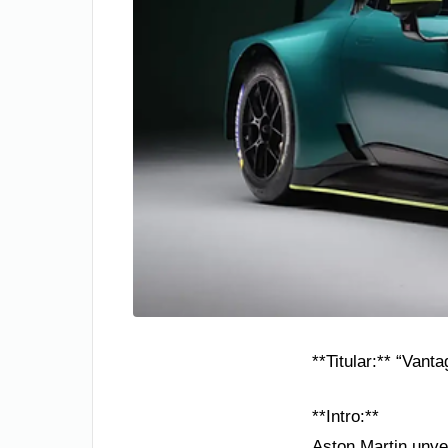
**Titular:** “Van
**Intro:**
Aston Martin unve