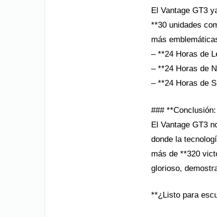
El Vantage GT3 ya
**30 unidades com
más emblemática
– **24 Horas de 
– **24 Horas de N
– **24 Horas de 
### **Conclusión
El Vantage GT3 no 
donde la tecnologí
más de **320 victo
glorioso, demostra
**¿Listo para escu