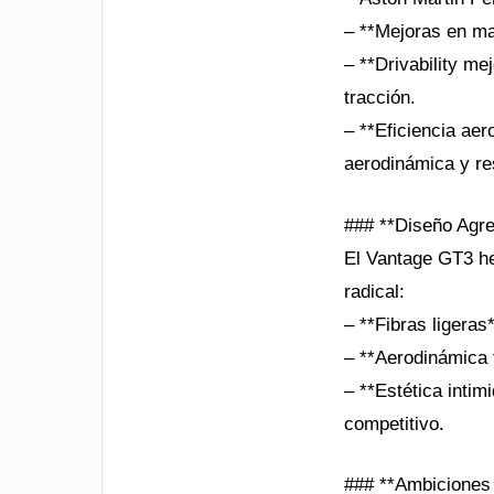
– **Mejoras en ma
– **Drivability me
tracción.
– **Eficiencia aer
aerodinámica y re
### **Diseño Agre
El Vantage GT3 he
radical:
– **Fibras ligeras
– **Aerodinámica f
– **Estética intim
competitivo.
### **Ambiciones 