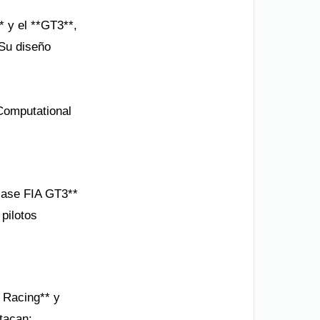
 y el **GT3**,
Su diseño
Computational
clase FIA GT3**
pilotos
n Racing** y
tacan: