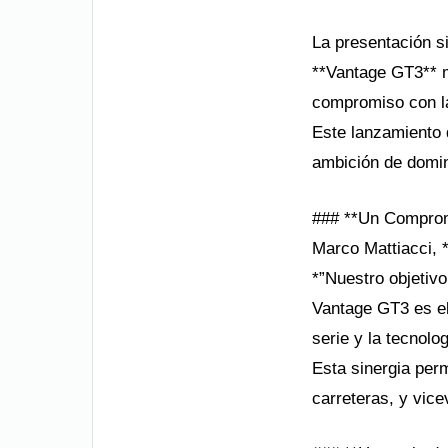
La presentación s
**Vantage GT3** m
compromiso con la
Este lanzamiento 
ambición de domina
### **Un Compromi
Marco Mattiacci, 
*”Nuestro objetivo
Vantage GT3 es el
serie y la tecnol
Esta sinergia perm
carreteras, y vice