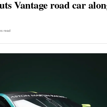
ts Vantage road car alon
ns read