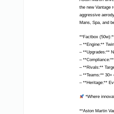
the new Vantage r
aggressive aerody
Mans, Spa, and b
**Factbox (50w):*
– **Engine:** Twin
– **Upgrades:** N
– **Compliance:*
– **Rivals:** Tar
– **Teams:** 30+ e
– **Heritage:** E
*Where innovat
**Aston Martin Van