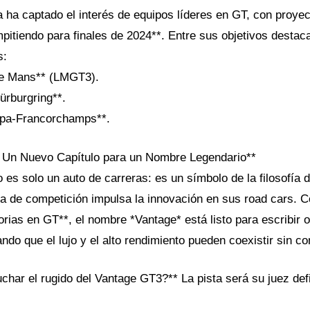
 ha captado el interés de equipos líderes en GT, con proye
pitiendo para finales de 2024**. Entre sus objetivos destac
s:
Le Mans** (LMGT3).
ürburgring**.
Spa-Francorchamps**.
: Un Nuevo Capítulo para un Nombre Legendario**
es solo un auto de carreras: es un símbolo de la filosofía 
a de competición impulsa la innovación en sus road cars. Co
rias en GT**, el nombre *Vantage* está listo para escribir o
ndo que el lujo y el alto rendimiento pueden coexistir sin c
char el rugido del Vantage GT3?** La pista será su juez defi