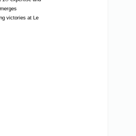
t merges
g victories at Le