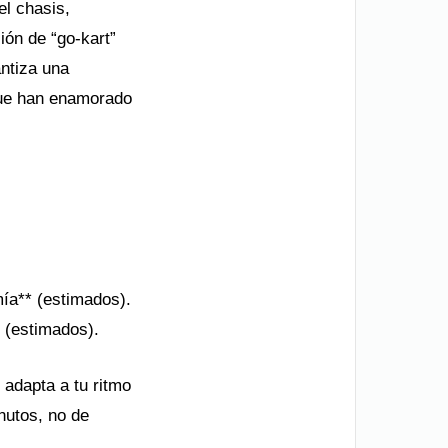
el chasis,
ión de “go-kart”
ntiza una
 que han enamorado
ía** (estimados).
 (estimados).
 adapta a tu ritmo
nutos, no de