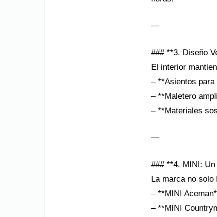
—
### **3. Diseño Ve
El interior mantie
– **Asientos para 
– **Maletero ampli
– **Materiales so
—
### **4. MINI: Un
La marca no solo l
– **MINI Aceman**
– **MINI Countrym