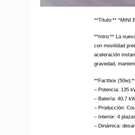
**Título:** *MINI 
**Intro:** La nue
con movilidad pr
aceleración insta
gravedad, manteni
**Factbox (50w):*
– Potencia: 135 k
– Batería: 40,7 k
– Producción: Co
– Interior: 4 plaz
– Dinámica: desa