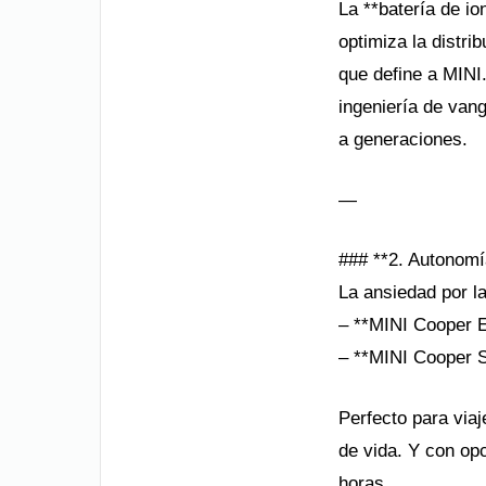
La **batería de io
optimiza la distri
que define a MINI
ingeniería de van
a generaciones.
—
### **2. Autonomí
La ansiedad por l
– **MINI Cooper E
– **MINI Cooper S
Perfecto para via
de vida. Y con op
horas.