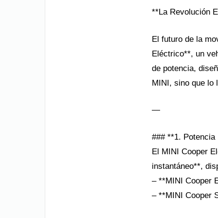
**La Revolución E
El futuro de la mo
Eléctrico**, un ve
de potencia, dise
MINI, sino que lo l
—
### **1. Potencia
El MINI Cooper El
instantáneo**, di
– **MINI Cooper E
– **MINI Cooper 