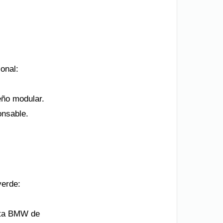
ional:
seño modular.
onsable.
verde:
nta BMW de