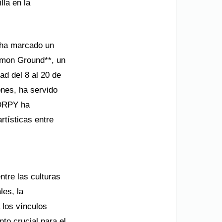
la en la
 ha marcado un
ommon Ground**, un
ad del 8 al 20 de
ones, ha servido
SDRPY ha
rtísticas entre
tre las culturas
les, la
a los vínculos
o crucial para el