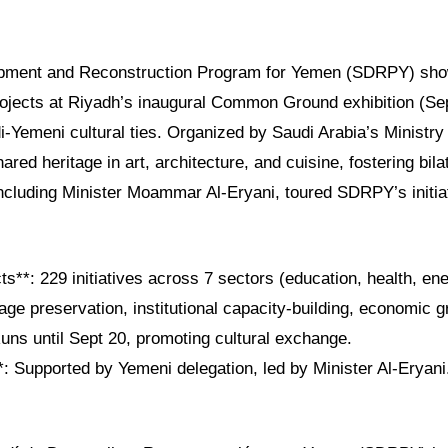
pment and Reconstruction Program for Yemen (SDRPY) sho
jects at Riyadh’s inaugural Common Ground exhibition (Sep
Yemeni cultural ties. Organized by Saudi Arabia’s Ministry 
ared heritage in art, architecture, and cuisine, fostering bila
including Minister Moammar Al-Eryani, toured SDRPY’s initia
**: 229 initiatives across 7 sectors (education, health, ener
age preservation, institutional capacity-building, economic g
Runs until Sept 20, promoting cultural exchange.
*: Supported by Yemeni delegation, led by Minister Al-Eryani