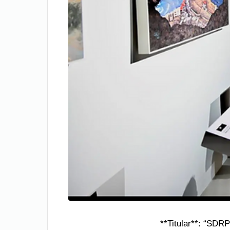
**Titular**: “SDRP