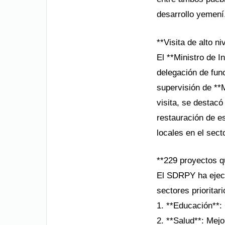
desarrollo yemení
**Visita de alto n
El **Ministro de 
delegación de fun
supervisión de **
visita, se destac
restauración de es
locales en el secto
**229 proyectos q
El SDRPY ha ejecu
sectores prioritari
1. **Educación**: 
2. **Salud**: Mej