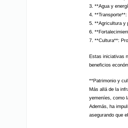
3. **Agua y energí
4. **Transporte**
5. **Agricultura y
6. **Fortalecimien
7. **Cultura**: Pr
Estas iniciativas
beneficios económ
**Patrimonio y cul
Más allá de la inf
yemeníes, como la
Además, ha impuls
asegurando que el