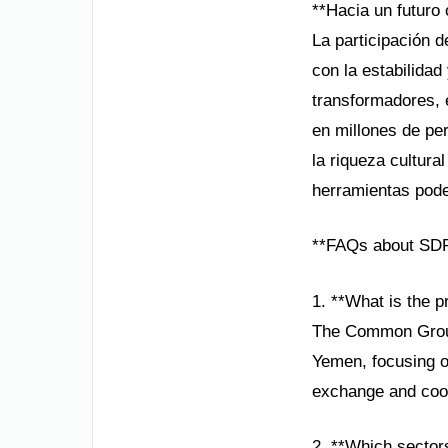
**Hacia un futuro 
La participación 
con la estabilidad
transformadores, 
en millones de per
la riqueza cultura
herramientas pode
**FAQs about SDR
1. **What is the 
The Common Ground
Yemen, focusing on
exchange and coo
2. **Which sector