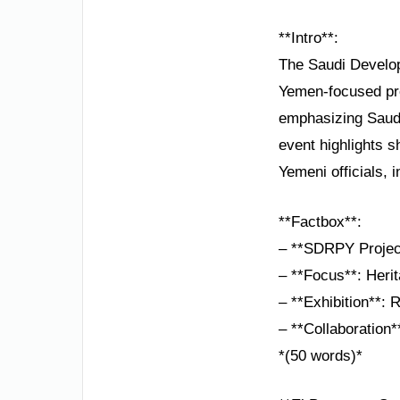
**Intro**:
The Saudi Develo
Yemen-focused pro
emphasizing Saudi-
event highlights sh
Yemeni officials, 
**Factbox**:
– **SDRPY Projects
– **Focus**: Herit
– **Exhibition**: 
– **Collaboration*
*(50 words)*