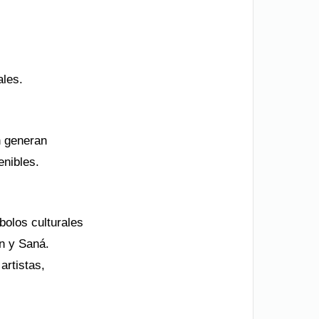
ales.
n generan
enibles.
bolos culturales
n y Saná.
artistas,