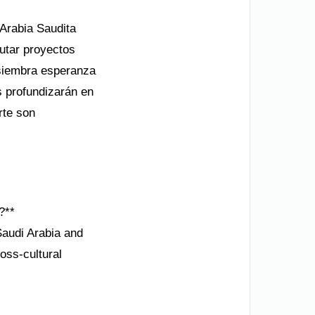
Arabia Saudita
cutar proyectos
 siembra esperanza
s profundizarán en
rte son
?**
audi Arabia and
ross-cultural