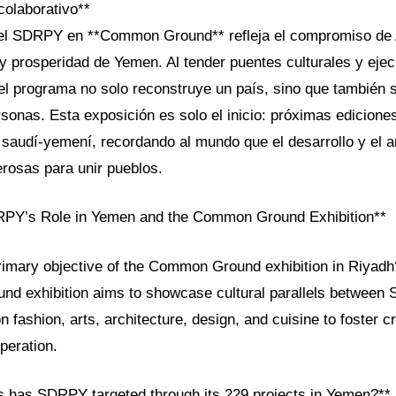
colaborativo**
del SDRPY en **Common Ground** refleja el compromiso de 
 y prosperidad de Yemen. Al tender puentes culturales y eje
el programa no solo reconstruye un país, sino que también
sonas. Esta exposición es solo el inicio: próximas edicione
l saudí-yemení, recordando al mundo que el desarrollo y el a
rosas para unir pueblos.
PY’s Role in Yemen and the Common Ground Exhibition**
primary objective of the Common Ground exhibition in Riyadh
 exhibition aims to showcase cultural parallels between S
 fashion, arts, architecture, design, and cuisine to foster c
peration.
s has SDRPY targeted through its 229 projects in Yemen?**