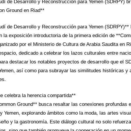
dí de Desarrollo y Reconstrucción para Yemen (SDRPY) bril
n Ground en Riad**
udí de Desarrollo y Reconstrucción para Yemen (SDRPY)**
 en la exposición introductoria de la primera edición de **C
ganizado por el Ministerio de Cultura de Arabia Saudita en Ri
spacio, dedicado a celebrar los lazos culturales entre naci
ara destacar los notables proyectos de desarrollo que el 
emen, así como para subrayar las similitudes históricas y a
es.
e celebra la herencia compartida**
ommon Ground** busca resaltar las conexiones profundas en
 y Yemen, explorando ámbitos como la moda, las artes visua
iseño y la gastronomía. Este diálogo cultural no solo refuerz
os, sino que también promueve la cooperación en un moment