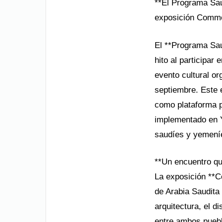
**El Programa Sau
exposición Commo
El **Programa Sa
hito al participar
evento cultural or
septiembre. Este e
como plataforma p
implementado en Y
saudíes y yemení
**Un encuentro qu
La exposición **C
de Arabia Saudita
arquitectura, el d
entre ambos puebl