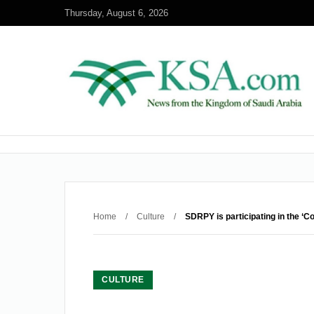
Thursday, August 6, 2026
Home
/
Culture
/
SDRPY is participating in the ‘
CULTURE