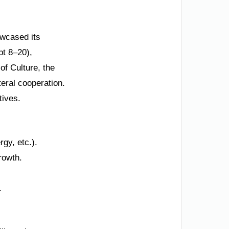
wcased its
t 8–20),
of Culture, the
teral cooperation.
tives.
gy, etc.).
rowth.
.