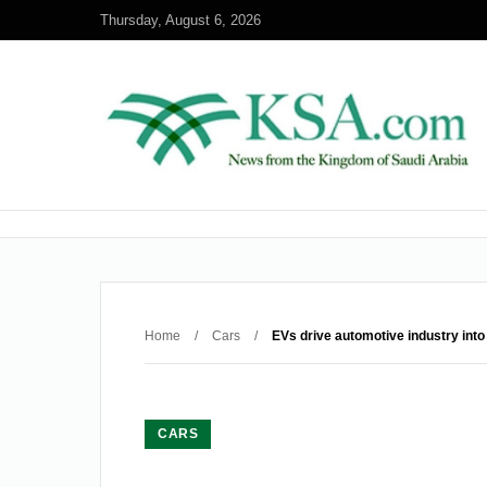
Thursday, August 6, 2026
Home
/
Cars
/
EVs drive automotive industry into 
CARS