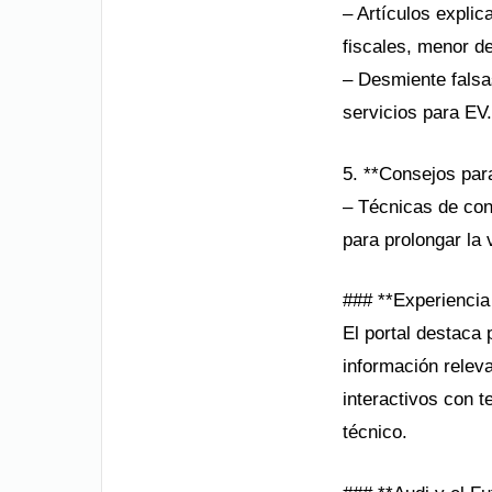
– Artículos expli
fiscales, menor d
– Desmiente falsas
servicios para EV.
5. **Consejos par
– Técnicas de con
para prolongar la v
### **Experiencia 
El portal destaca 
información releva
interactivos con t
técnico.