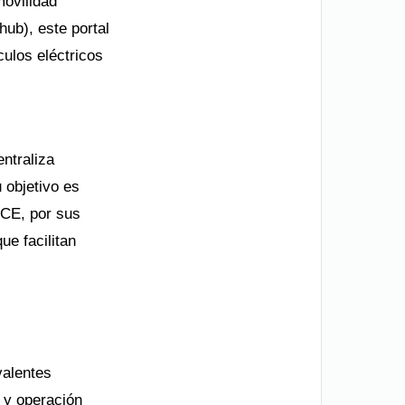
movilidad
ub), este portal
culos eléctricos
entraliza
 objetivo es
ICE, por sus
ue facilitan
valentes
s y operación