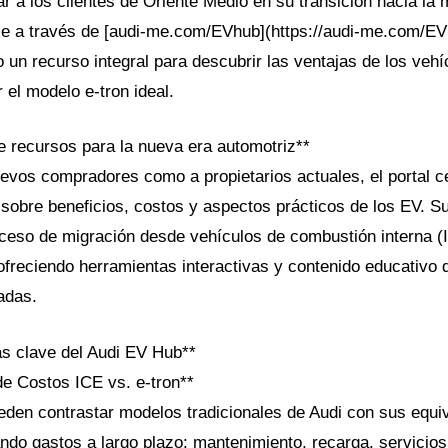
r a los clientes de Oriente Medio en su transición hacia la 
ble a través de [audi-me.com/EVhub](https://audi-me.com/EVh
un recurso integral para descubrir las ventajas de los vehí
 el modelo e-tron ideal.
e recursos para la nueva era automotriz**
uevos compradores como a propietarios actuales, el portal c
sobre beneficios, costos y aspectos prácticos de los EV. Su
roceso de migración desde vehículos de combustión interna (
 ofreciendo herramientas interactivas y contenido educativo q
adas.
s clave del Audi EV Hub**
e Costos ICE vs. e-tron**
eden contrastar modelos tradicionales de Audi con sus equi
ando gastos a largo plazo: mantenimiento, recarga, servicio