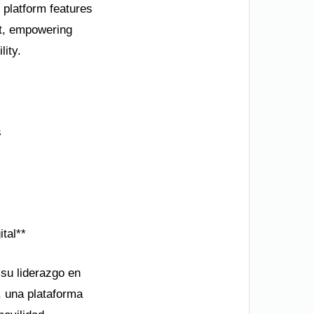
e platform features
nt, empowering
lity.
s
ital**
 su liderazgo en
, una plataforma