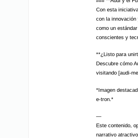
### **Audi y el Fu
Con esta iniciativ
con la innovación
como un estándar 
conscientes y tec
**¿Listo para unir
Descubre cómo Aud
visitando [audi-m
*Imagen destacada
e-tron.*
—
Este contenido, o
narrativo atractiv