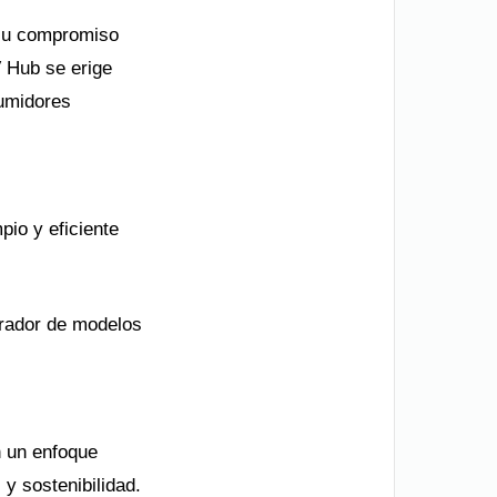
a su compromiso
V Hub se erige
umidores
io y eficiente
rador de modelos
n un enfoque
 y sostenibilidad.