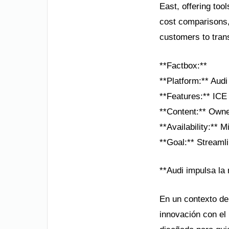
East, offering too
cost comparisons,
customers to trans
**Factbox:**
**Platform:** Au
**Features:** ICE 
**Content:** Owner
**Availability:** 
**Goal:** Streamli
**Audi impulsa la 
En un contexto de 
innovación con el 