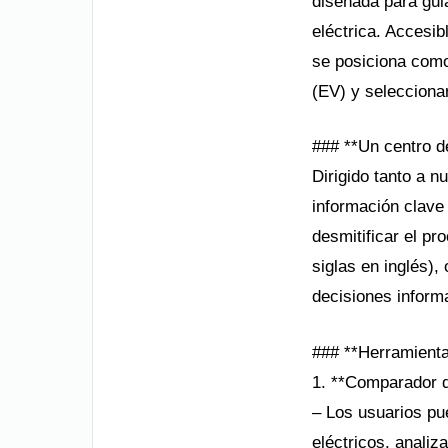
diseñada para guia
eléctrica. Accesi
se posiciona como 
(EV) y seleccionar
### **Un centro d
Dirigido tanto a n
información clave 
desmitificar el p
siglas en inglés),
decisiones inform
### **Herramienta
1. **Comparador d
– Los usuarios pu
eléctricos, analiz